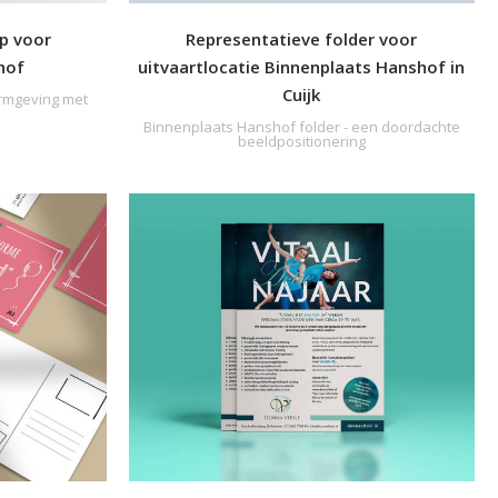
p voor
Representatieve folder voor
hof
uitvaartlocatie Binnenplaats Hanshof in
Cuijk
ormgeving met
Binnenplaats Hanshof folder - een doordachte
beeldpositionering