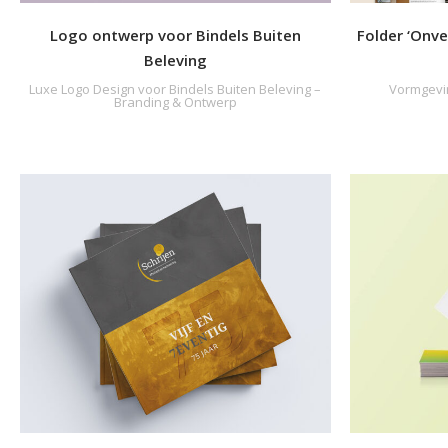
Logo ontwerp voor Bindels Buiten
Folder ‘Onve
Beleving
Luxe Logo Design voor Bindels Buiten Beleving –
Vormgevi
Branding & Ontwerp