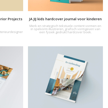
ior Projects
JA JIJ kids hardcover journal voor kinderen
Merk en strategisch tekstuele content vormen en
in spelvorm illustreren, grafisch vormgeven van
nterieurdesigner
een fysiek gedrukt hardcover boek.