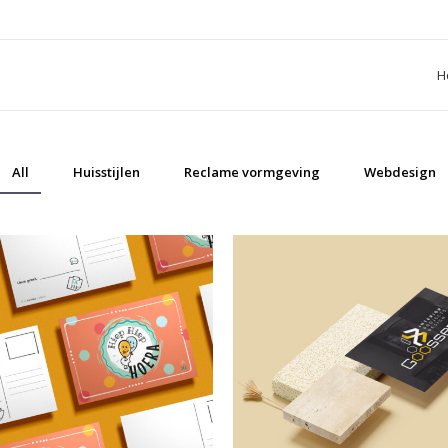
H
e
Huisstijlen
Reclame fotografie
Reclame vormgevi