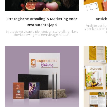
Strategische Branding & Marketing voor
Ansich
Restaurant Sjapo
Vrolijke set k
voor kinderen i
Strategie tot visuele identiteit en storytelling – luxe
merkbeleving met een vleugje natuur.