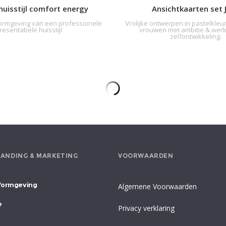
huisstijl comfort energy
Ansichtkaarten set JA
ormgeving van een professionele
Vrolijke ontwerpen in pastelkleu
resentabele huisstijl
vrouwen met ambitie & wer
zelfontwikkeling.
Logo vormgeving binnenplaats H
stallmanagement logo ontwerp
 gradient logo design voor installatie en
Beeldmerk met herkenbare elementen
aanvullende dienst Schrijen Boxme
porject management bedrijf