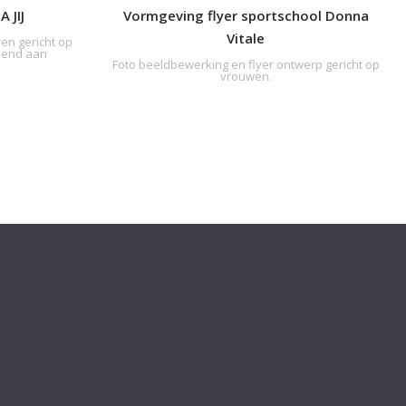
 JIJ
Vormgeving flyer sportschool Donna
Vitale
ren gericht op
kend aan
Foto beeldbewerking en flyer ontwerp gericht op
vrouwen.
Website CMS transportbedrijf Nico Mooij
anshof
CMS webdesign voor groeiend transportbedrijf
 voor
er