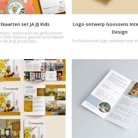
tkaarten set JA JIJ Kids
Logo ontwerp Goossens Inter
Design
aartjes, ontworpen en geillustreert
n felle kleuren gericht op kinderen
Professioneel logo ontwerp voor i
in de JA JIJ productlijn