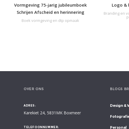
Vormgeving 75-jarig jubileumboek
Logo & 
Schrijen Afscheid en herinnering
Branding en v
p
Boek vormgeving en dtp opmaak
In
Zakelijke portret fotografie
Fysiochallenge
Modern
Profielfotografie van de fysiotherapeuten